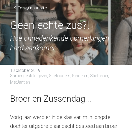
Terug naar site
Geen echte zus?!
Hoe onnadenkende opmerkingen 
hard aankomen ..
10 oktober 2019
·
Samengesteld gezin,
Stiefouders,
Kinderen,
Stiefbroer,
MetJantien
Broer en Zussendag...
Vorig jaar werd er in de klas van mijn jongste 
dochter uitgebreid aandacht besteed aan broer 