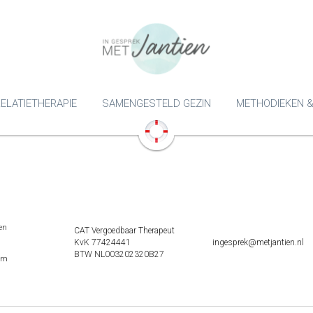
ELATIETHERAPIE
SAMENGESTELD GEZIN
METHODIEKEN &
en
CAT Vergoedbaar Therapeut
KvK 77424441
ingesprek@metjantien.nl
BTW NL003202320B27
am