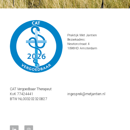
Praktijk Met Jantien
Bezoekadres:
Newtonstraat 4
1098HD Amsterdam
CAT Vergoedbaar Therapeut
KvK 77424441
ingesprek@metjantien.nl
BTW NL003202320B27