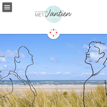
MET JANTIEN
INDIVIDUELE BEGELEIDING
RELATIETHERAPIE
PERSOONLIJKE BEGELEIDING
BURN OUT BEGELEIDING
SAMENGESTELD GEZIN
HOOGSENSITIEF
METHODIEKEN & TARIEVEN
OVER JANTIEN
CONTACT
Zoeken