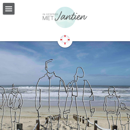
MET JANTIEN
INDIVIDUELE BEGELEIDING
RELATIETHERAPIE
PERSOONLIJKE BEGELEIDING
BURN OUT BEGELEIDING
SAMENGESTELD GEZIN
HOOGSENSITIEF
METHODIEKEN & TARIEVEN
OVER JANTIEN
CONTACT
Zoeken