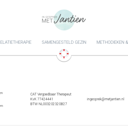
ELATIETHERAPIE
SAMENGESTELD GEZIN
METHODIEKEN &
en
CAT Vergoedbaar Therapeut
KvK 77424441
ingesprek@metjantien.nl
BTW NL003202320B27
am