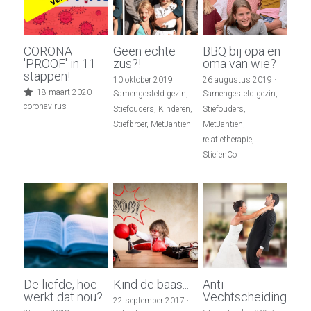
CORONA
Geen echte
BBQ bij opa en
'PROOF' in 11
zus?!
oma van wie?
stappen!
10 oktober 2019
·
26 augustus 2019
·
18 maart 2020
·
Samengesteld gezin,
Samengesteld gezin,
coronavirus
Stiefouders,
Kinderen,
Stiefouders,
Stiefbroer,
MetJantien
MetJantien,
relatietherapie,
StiefenCo
De liefde, hoe
Kind de baas...
Anti-
werkt dat nou?
Vechtscheidingscla
22 september 2017
·