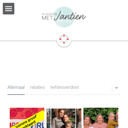
MET JANTIEN
INDIVIDUELE BEGELEIDING
RELATIETHERAPIE
PERSOONLIJKE BEGELEIDING
BURN OUT BEGELEIDING
SAMENGESTELD GEZIN
HOOGSENSITIEF
METHODIEKEN & TARIEVEN
OVER JANTIEN
Allemaal
relaties
liefdesverdriet
CONTACT
Zoeken