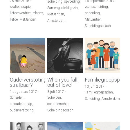
25 mei 2018
·
16 september 2017
·
scheiding,
opvoeding,
relatietherapie,
vechtscheiding,
Samengesteld gezin,
liefdesverdriet,
relaties,
scheiding,
MetJantien,
liefde,
MetJantien
MetJantien,
Amsterdam
Scheidingscoach
Ouderverstoting
When you fall
Familiegroepsplan
strafbaar?
out of love!
10 juni 2017
·
1 augustus 2017
·
3 juli 2017
·
Familiegroepsplan,
Scheiden,
Scheiden,
Scheiding,
Amsterdam
co-ouderschap,
co-ouderschap,
ouderverstoting
Scheidingscoach