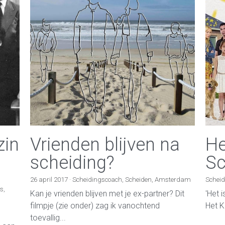
zin
Vrienden blijven na
He
scheiding?
Sc
26 april 2017
·
Scheidingscoach,
Scheiden,
Amsterdam
Scheid
es,
Kan je vrienden blijven met je ex-partner? Dit
'Het i
filmpje (zie onder) zag ik vanochtend
Het K
toevallig...