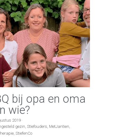
Q bij opa en oma
n wie?
gustus 2019
·
esteld gezin,
Stiefouders,
MetJantien,
therapie,
StiefenCo