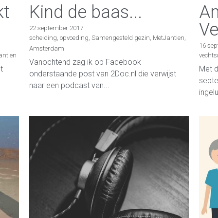
kt
Kind de baas...
An
Ve
22 september 2017
·
scheiding,
opvoeding,
Samengesteld gezin,
MetJantien,
16 se
Amsterdam
antien
vechts
Vanochtend zag ik op Facebook
t
Met d
onderstaande post van 2Doc.nl die verwijst
septe
naar een podcast van...
ingelu