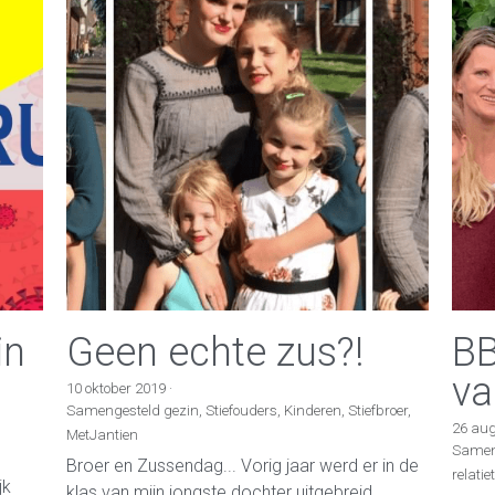
in
Geen echte zus?!
BB
va
10 oktober 2019
·
Samengesteld gezin,
Stiefouders,
Kinderen,
Stiefbroer,
26 au
MetJantien
Sameng
Broer en Zussendag... Vorig jaar werd er in de
relatie
jk
klas van mijn jongste dochter uitgebreid...