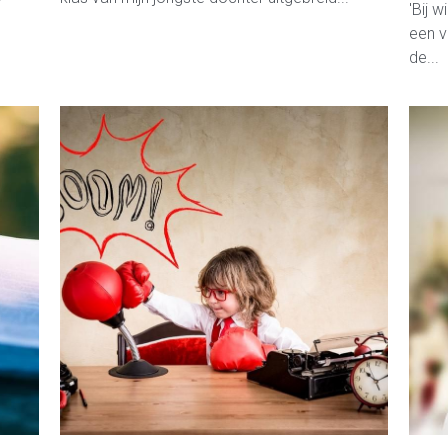
'Bij 
een v
de...