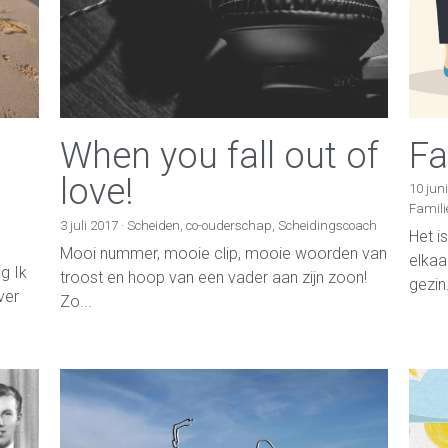
When you fall out of
Fa
love!
10 jun
Famili
3 juli 2017
·
Scheiden,
co-ouderschap,
Scheidingscoach
Het i
Mooi nummer, mooie clip, mooie woorden van
elkaa
g Ik
troost en hoop van een vader aan zijn zoon!
gezin.
ver
Zo...