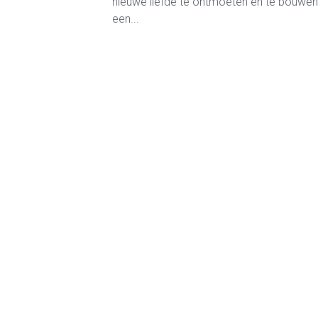
nieuwe liefde te ontmoeten en te bouwe
een...